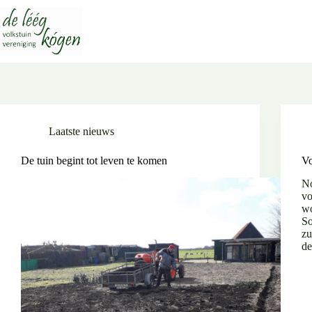
Ga
naar
de
inhoud
Laatste nieuws
De tuin begint tot leven te komen
Vo
No
vo
wo
So
zu
d