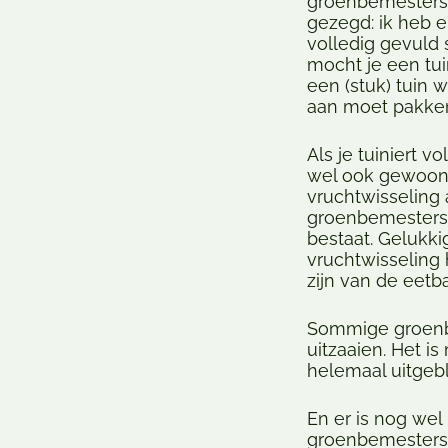
groenbemesters;
gezegd: ik heb 
volledig gevuld 
mocht je een tui
een (stuk) tuin 
aan moet pakken
Als je tuiniert 
wel ook gewoon m
vruchtwisseling
groenbemesters 
bestaat. Gelukki
vruchtwisseling 
zijn van de eetb
Sommige groenbe
uitzaaien. Het i
helemaal uitgeb
En er is nog wel
groenbemesters 