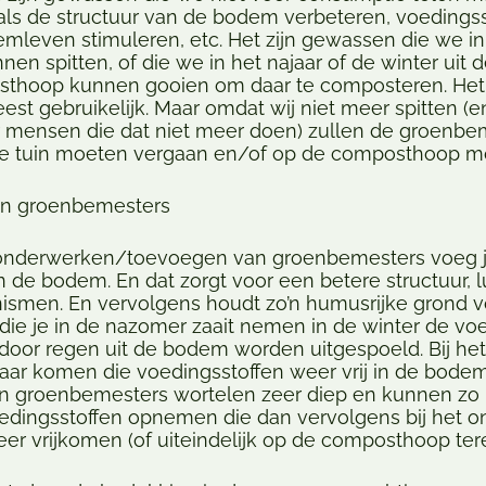
ls de structuur van de bodem verbeteren, voedingss
leven stimuleren, etc. Het zijn gewassen die we in 
nen spitten, of die we in het najaar of de winter uit 
thoop kunnen gooien om daar te composteren. Het 
st gebruikelijk. Maar omdat wij niet meer spitten (
er mensen die dat niet meer doen) zullen de groenbe
de tuin moeten vergaan en/of op de composthoop mo
an groenbemesters
/onderwerken/toevoegen van groenbemesters voeg j
n de bodem. En dat zorgt voor een betere structuur, l
nismen. En vervolgens houdt zo’n humusrijke grond 
 die je in de nazomer zaait nemen in de winter de vo
 door regen uit de bodem worden uitgespoeld. Bij he
aar komen die voedingsstoffen weer vrij in de bodem
 groenbemesters wortelen zeer diep en kunnen zo u
edingsstoffen opnemen die dan vervolgens bij het o
er vrijkomen (of uiteindelijk op de composthoop te