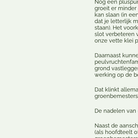
Nog een pluspun
groeit er minder
kan slaan (in e
dat je letterlijk
staan). Het voor
slot verbeteren
onze vette klei p
Daarnaast kunne
peulvruchtenfami
grond vastlegge
werking op de b
Dat klinkt allem
groenbemesters
De nadelen van
Naast de aanscha
(als hoofdteelt o