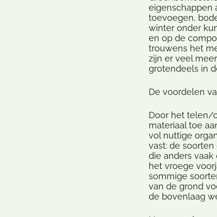
eigenschappen a
toevoegen, bodem
winter onder kun
en op de compos
trouwens het mee
zijn er veel me
grotendeels in 
De voordelen v
Door het telen
materiaal toe aa
vol nuttige orga
vast: de soorten
die anders vaak
het vroege voorj
sommige soorten
van de grond vo
de bovenlaag we