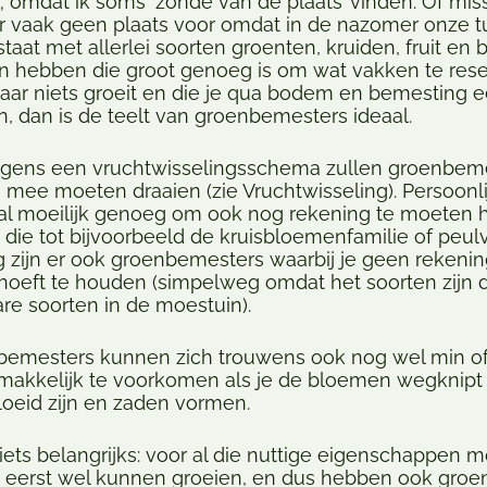
 omdat ik soms ‘zonde van de plaats’ vinden. Of mis
er vaak geen plaats voor omdat in de nazomer onze t
staat met allerlei soorten groenten, kruiden, fruit en
n hebben die groot genoeg is om wat vakken te rese
waar niets groeit en die je qua bodem en bemesting 
, dan is de teelt van groenbemesters ideaal.
volgens een vruchtwisselingsschema zullen groenbem
ee moeten draaien (zie Vruchtwisseling). Persoonlij
 al moeilijk genoeg om ook nog rekening te moeten
die tot bijvoorbeeld de kruisbloemenfamilie of peul
g zijn er ook groenbemesters waarbij je geen rekeni
hoeft te houden (simpelweg omdat het soorten zijn d
are soorten in de moestuin).
mesters kunnen zich trouwens ook nog wel min of 
s makkelijk te voorkomen als je de bloemen wegknipt
loeid zijn en zaden vormen.
 iets belangrijks: voor al die nuttige eigenschappen 
eerst wel kunnen groeien, en dus hebben ook groe