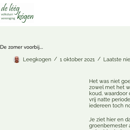
De zomer voorbij…
Leegkogen
1 oktober 2021
Laatste n
Het was niet goe
zowel met het we
koud, waardoor 
vrij natte period
iedereen toch n
Je ziet hier en 
groenbemester a