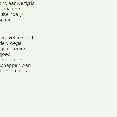
rond aanwezig is
t zaaien de
iteindelijk
spaart ze
ken welke soort
 de vroege
 je rekening
 goed
vind je een
schappen. Aan
tuin. En lees