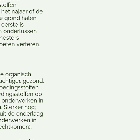
toffen
het najaar of de
de grond halen
eerste is
en ondertussen
mesters
eten verteren.
e organisch
uchtiger, gezond,
voedingsstoffen
edingsstoffen op
t onderwerken in
. Sterker nog;
it de onderlaag
nderwerken in
rechtkomen).