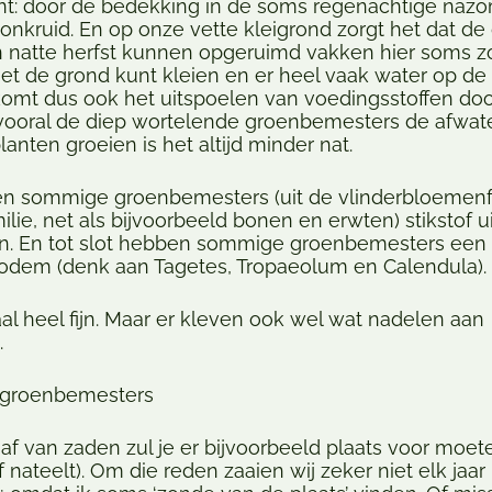
t: door de bedekking in de soms regenachtige nazo
 onkruid. En op onze vette kleigrond zorgt het dat de 
en natte herfst kunnen opgeruimd vakken hier soms z
 met de grond kunt kleien en er heel vaak water op de 
komt dus ook het uitspoelen van voedingsstoffen doo
 vooral de diep wortelende groenbemesters de afwate
lanten groeien is het altijd minder nat.
n sommige groenbemesters (uit de vlinderbloemenf
lie, net als bijvoorbeeld bonen en erwten) stikstof ui
n. En tot slot hebben sommige groenbemesters een
odem (denk aan Tagetes, Tropaeolum en Calendula).
aal heel fijn. Maar er kleven ook wel wat nadelen aan
.
 groenbemesters
f van zaden zul je er bijvoorbeeld plaats voor moet
f nateelt). Om die reden zaaien wij zeker niet elk jaar