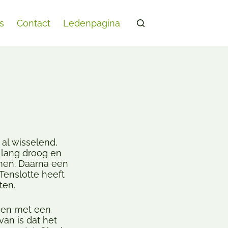
’s
Contact
Ledenpagina
al wisselend,
 lang droog en
men. Daarna een
 Tenslotte heeft
ten.
aien met een
an is dat het