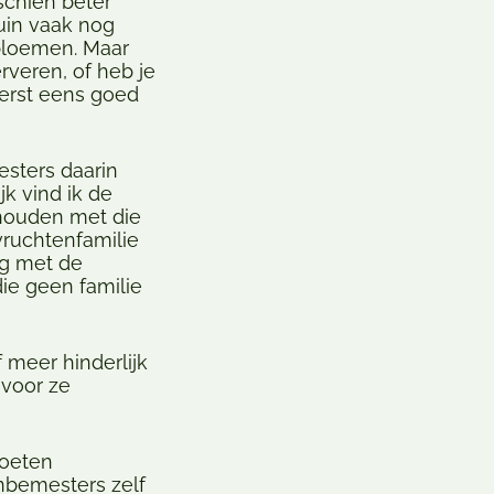
schien beter
uin vaak nog
 bloemen. Maar
rveren, of heb je
eerst eens goed
esters daarin
k vind ik de
 houden met die
vruchtenfamilie
ng met de
ie geen familie
meer hinderlijk
 voor ze
moeten
nbemesters zelf